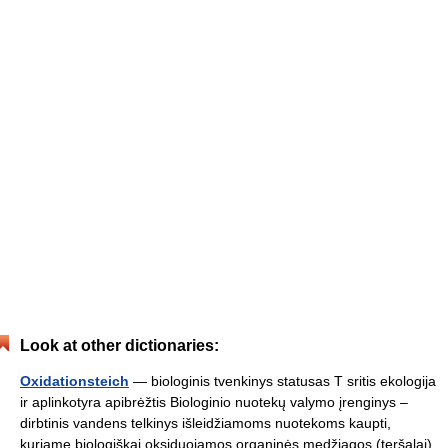
Look at other dictionaries:
Oxidationsteich
— biologinis tvenkinys statusas T sritis ekologija
ir aplinkotyra apibrėžtis Biologinio nuotekų valymo įrenginys –
dirbtinis vandens telkinys išleidžiamoms nuotekoms kaupti,
kuriame biologiškai oksiduojamos organinės medžiagos (teršalai),