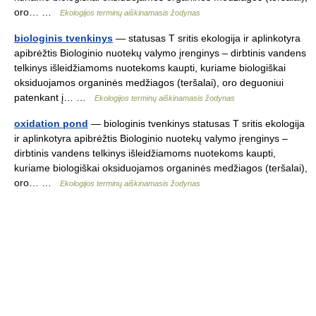
oro… …
Ekologijos terminų aiškinamasis žodynas
biologinis tvenkinys
— statusas T sritis ekologija ir aplinkotyra
apibrėžtis Biologinio nuotekų valymo įrenginys – dirbtinis vandens
telkinys išleidžiamoms nuotekoms kaupti, kuriame biologiškai
oksiduojamos organinės medžiagos (teršalai), oro deguoniui
patenkant į… …
Ekologijos terminų aiškinamasis žodynas
oxidation pond
— biologinis tvenkinys statusas T sritis ekologija
ir aplinkotyra apibrėžtis Biologinio nuotekų valymo įrenginys –
dirbtinis vandens telkinys išleidžiamoms nuotekoms kaupti,
kuriame biologiškai oksiduojamos organinės medžiagos (teršalai),
oro… …
Ekologijos terminų aiškinamasis žodynas