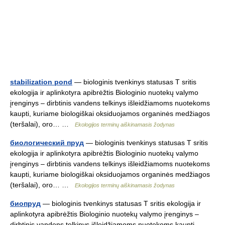
stabilization pond
— biologinis tvenkinys statusas T sritis
ekologija ir aplinkotyra apibrėžtis Biologinio nuotekų valymo
įrenginys – dirbtinis vandens telkinys išleidžiamoms nuotekoms
kaupti, kuriame biologiškai oksiduojamos organinės medžiagos
(teršalai), oro… …
Ekologijos terminų aiškinamasis žodynas
биологический пруд
— biologinis tvenkinys statusas T sritis
ekologija ir aplinkotyra apibrėžtis Biologinio nuotekų valymo
įrenginys – dirbtinis vandens telkinys išleidžiamoms nuotekoms
kaupti, kuriame biologiškai oksiduojamos organinės medžiagos
(teršalai), oro… …
Ekologijos terminų aiškinamasis žodynas
биопруд
— biologinis tvenkinys statusas T sritis ekologija ir
aplinkotyra apibrėžtis Biologinio nuotekų valymo įrenginys –
dirbtinis vandens telkinys išleidžiamoms nuotekoms kaupti,