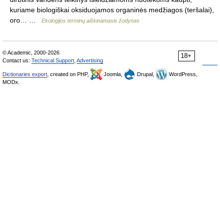
kuriame biologiškai oksiduojamos organinės medžiagos (teršalai),
oro… …
Ekologijos terminų aiškinamasis žodynas
© Academic, 2000-2026
18+
Contact us:
Technical Support
,
Advertising
Dictionaries export
, created on PHP,
Joomla,
Drupal,
WordPress,
MODx.