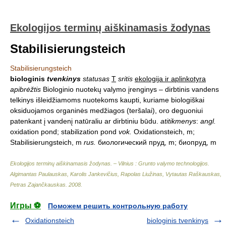
Ekologijos terminų aiškinamasis žodynas
Stabilisierungsteich
Stabilisierungsteich
biologinis
tvenkinys
statusas
T
sritis
ekologija ir aplinkotyra
apibrėžtis
Biologinio nuotekų valymo įrenginys – dirbtinis vandens
telkinys išleidžiamoms nuotekoms kaupti, kuriame biologiškai
oksiduojamos organinės medžiagos (teršalai), oro deguoniui
patenkant į vandenį natūraliu ar dirbtiniu būdu.
atitikmenys
:
angl.
oxidation pond; stabilization pond
vok.
Oxidationsteich, m;
Stabilisierungsteich, m
rus.
биологический пруд, m; биопруд, m
Ekologijos terminų aiškinamasis žodynas. – Vilnius : Grunto valymo technologijos
.
Algimantas Paulauskas, Karolis Jankevičius, Rapolas Liužinas, Vytautas Raškauskas,
Petras Zajančkauskas
.
2008
.
Игры ⚽
Поможем решить контрольную работу
Oxidationsteich
biologinis tvenkinys